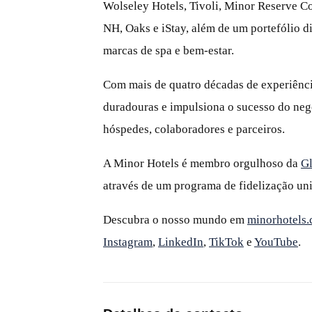
Wolseley Hotels, Tivoli, Minor Reserve Co
NH, Oaks e iStay, além de um portefólio di
marcas de spa e bem‑estar.
Com mais de quatro décadas de experiência
duradouras e impulsiona o sucesso do neg
hóspedes, colaboradores e parceiros.
A Minor Hotels é membro orgulhoso da
Gl
através de um programa de fidelização un
Descubra o nosso mundo em
minorhotels
Instagram
,
LinkedIn
,
TikTok
e
YouTube
.