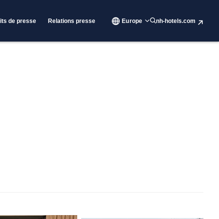
its de presse
Relations presse
Europe
nh-hotels.com