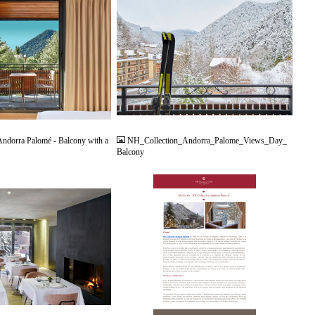
JPG
Andorra Palomé - Balcony with a
NH_Collection_Andorra_Palome_Views_Day_
Balcony
PDF