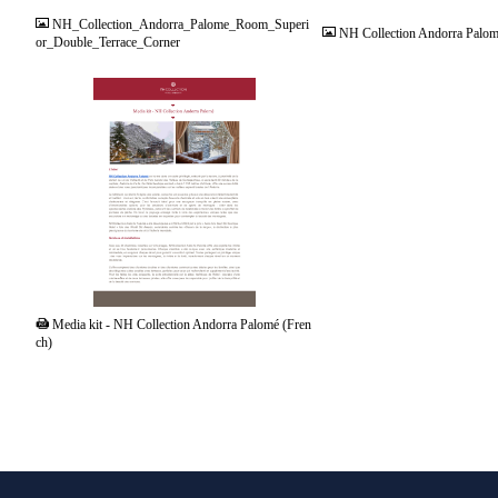
NH_Collection_Andorra_Palome_Room_Superi
NH Collection Andorra Palomé
or_Double_Terrace_Corner
PDF
Media kit - NH Collection Andorra Palomé (Fren
ch)