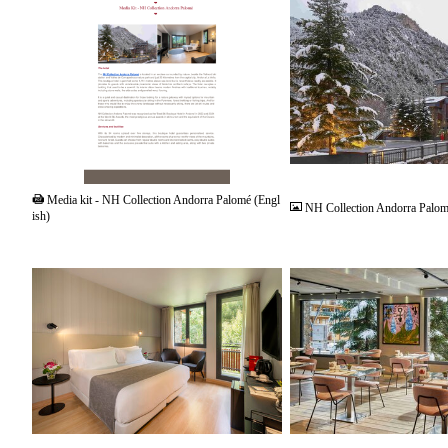
PDF
JPG
Media kit - NH Collection Andorra Palomé (Engl
NH Collection Andorra Palom
ish)
JPG
JPG