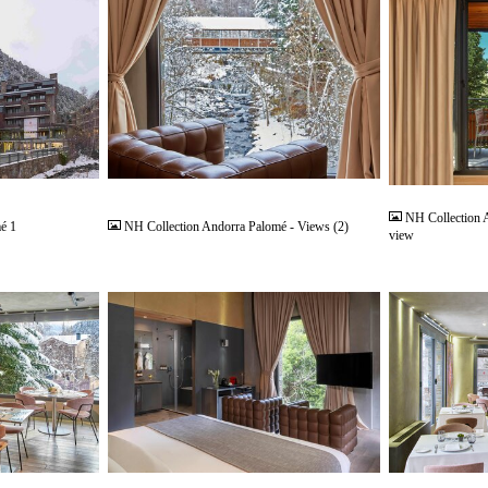
JPG
JPG
NH Collection 
é 1
NH Collection Andorra Palomé - Views (2)
view
JPG
JPG