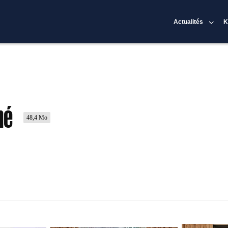
Actualités
K
mé
48,4 Mo