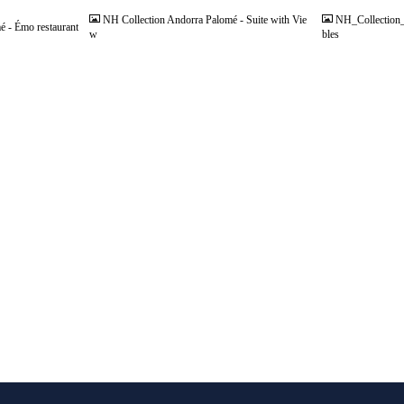
NH Collection Andorra Palomé - Suite with Vie
NH_Collection
 - Émo restaurant
w
bles