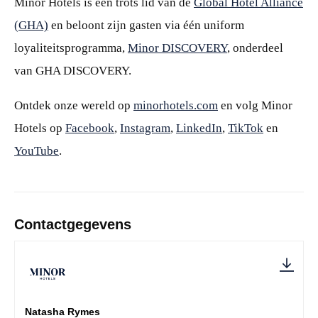
Minor Hotels is een trots lid van de
Global Hotel Alliance
(GHA)
en beloont zijn gasten via één uniform
loyaliteitsprogramma,
Minor DISCOVERY
, onderdeel
van GHA DISCOVERY.
Ontdek onze wereld op
minorhotels.com
en volg Minor
Hotels op
Facebook
,
Instagram
,
LinkedIn
,
TikTok
en
YouTube
.
Contactgegevens
Natasha Rymes