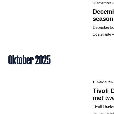
28 november 2
Decembe
season
December kom
tot elegante 
Oktober 2025
15 oktober 202
Tivoli
met tw
Tivoli Doele
de nieuwe in