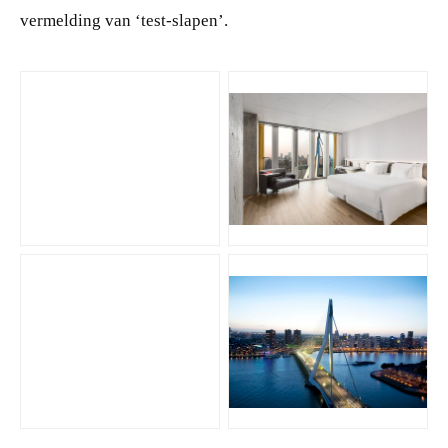
vermelding van ‘test-slapen’.
JPG
JPG
JPG
JPG