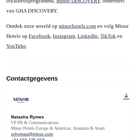
loyaliteitsprogramma,
Minor DISCOVERY
, onderdeel
van GHA DISCOVERY.
Ontdek onze wereld op
minorhotels.com
en volg Minor
Hotels op
Facebook
,
Instagram
,
LinkedIn
,
TikTok
en
YouTube
.
Contactgegevens
Natasha Rymes
VP PR & Communications
Minor Hotels Europe & Americas, Anantara & Avani
nrhymes@minor.com
+34 669 125 918