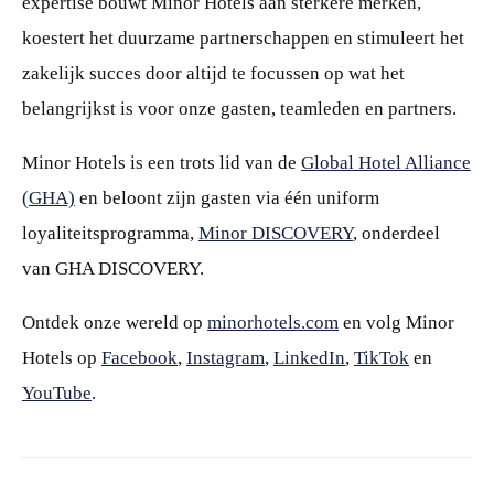
expertise bouwt Minor Hotels aan sterkere merken,
koestert het duurzame partnerschappen en stimuleert het
zakelijk succes door altijd te focussen op wat het
belangrijkst is voor onze gasten, teamleden en partners.
Minor Hotels is een trots lid van de
Global Hotel Alliance
(GHA)
en beloont zijn gasten via één uniform
loyaliteitsprogramma,
Minor DISCOVERY
, onderdeel
van GHA DISCOVERY.
Ontdek onze wereld op
minorhotels.com
en volg Minor
Hotels op
Facebook
,
Instagram
,
LinkedIn
,
TikTok
en
YouTube
.