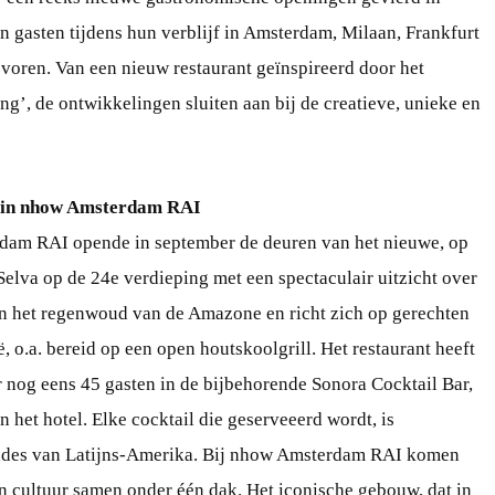
n gasten tijdens hun verblijf in Amsterdam, Milaan, Frankfurt
evoren. Van een nieuw restaurant geïnspireerd door het
g’, de ontwikkelingen sluiten aan bij de creatieve, unieke en
nt in nhow Amsterdam RAI
rdam RAI opende in september de deuren van het nieuwe, op
Selva op de 24e verdieping met een spectaculair uitzicht over
aan het regenwoud van de Amazone en richt zich op gerechten
, o.a. bereid op een open houtskoolgrill. Het restaurant heeft
r nog eens 45 gasten in de bijbehorende Sonora Cocktail Bar,
het hotel. Elke cocktail die geserveeerd wordt, is
endes van Latijns-Amerika. Bij nhow Amsterdam RAI komen
n cultuur samen onder één dak. Het iconische gebouw, dat in