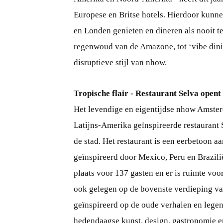
Europese en Britse hotels. Hierdoor kunne
en Londen genieten en dineren als nooit t
regenwoud van de Amazone, tot ‘vibe dinin
disruptieve stijl van nhow.
Tropische flair - Restaurant Selva ope
Het levendige en eigentijdse nhow Amste
Latijns-Amerika geïnspireerde restaurant 
de stad. Het restaurant is een eerbetoon 
geïnspireerd door Mexico, Peru en Brazilië
plaats voor 137 gasten en er is ruimte voo
ook gelegen op de bovenste verdieping van 
geïnspireerd op de oude verhalen en leg
hedendaagse kunst, design, gastronomie e