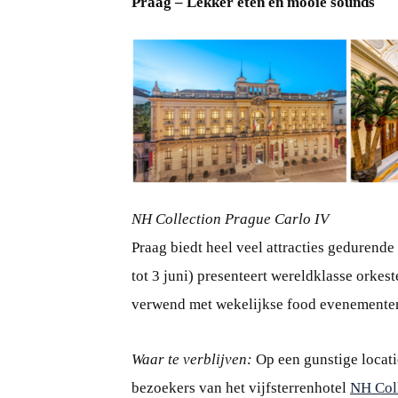
Praag – Lekker eten en mooie sounds
PNG
NH Collection Prague Carlo IV
Praag biedt heel veel attracties gedurende
tot 3 juni) presenteert wereldklasse orkest
verwend met wekelijkse food evenementen
Waar te verblijven:
Op een gunstige locati
bezoekers van het vijfsterrenhotel
NH Coll