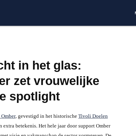
ht in het glas:
r zet vrouwelijke
e spotlight
t Omber
, gevestigd in het historische
Tivoli Doelen
jn extra betekenis. Het hele jaar door support Omber
 met visie en vakmanschap de sector vormgeven. De