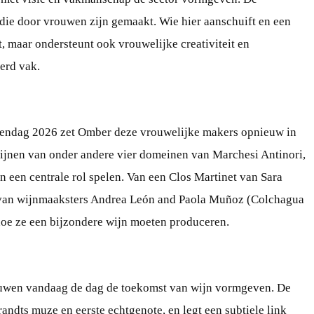
 die door vrouwen zijn gemaakt. Wie hier aanschuift en een
eit, maar ondersteunt ook vrouwelijke creativiteit en
erd vak.
wendag 2026 zet Omber deze vrouwelijke makers opnieuw in
wijnen van onder andere vier domeinen van Marchesi Antinori,
 een centrale rol spelen. Van een Clos Martinet van Sara
le van wijnmaaksters Andrea León and Paola Muñoz (Colchagua
hoe ze een bijzondere wijn moeten produceren.
rouwen vandaag de dag de toekomst van wijn vormgeven. De
andts muze en eerste echtgenote, en legt een subtiele link