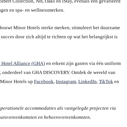
olbert Collection, NH, Oaks en iStay, evenals een gevarieerd
ingen en spa- en wellnessmerken.
 bouwt Minor Hotels sterke merken, stimuleert het duurzame
ucces door zich altijd te richten op wat het belangrijkst is
 Hotel Alliance (GHA)
en erkent zijn gasten via één uniform
, onderdeel van GHA DISCOVERY. Ontdek de wereld van
 Minor Hotels op
Facebook
,
Instagram
,
LinkedIn
,
TikTok
en
perationele accommodaties als vastgelegde projecten via
huurovereenkomsten en beheerovereenkomsten.