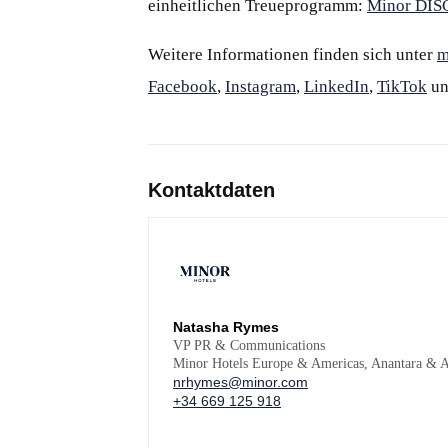
einheitlichen Treueprogramm:
Minor DI
Weitere Informationen finden sich unter
m
Facebook
,
Instagram
,
LinkedIn
,
TikTok
u
Kontaktdaten
Natasha Rymes
VP PR & Communications
Minor Hotels Europe & Americas, Anantara & A
nrhymes@minor.com
+34 669 125 918