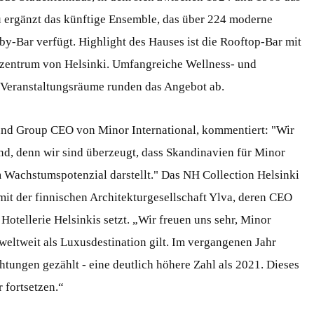
 ergänzt das künftige Ensemble, das über 224 moderne
y-Bar verfügt. Highlight des Hauses ist die Rooftop-Bar mit
tzentrum von Helsinki. Umfangreiche Wellness- und
 Veranstaltungsräume runden das Angebot ab.
und Group CEO von Minor International, kommentiert: "Wir
and, denn wir sind überzeugt, dass Skandinavien für Minor
m Wachstumspotenzial darstellt." Das NH Collection Helsinki
it der finnischen Architekturgesellschaft Ylva, deren CEO
Hotellerie Helsinkis setzt. „Wir freuen uns sehr, Minor
 weltweit als Luxusdestination gilt. Im vergangenen Jahr
tungen gezählt - eine deutlich höhere Zahl als 2021. Dieses
 fortsetzen.“