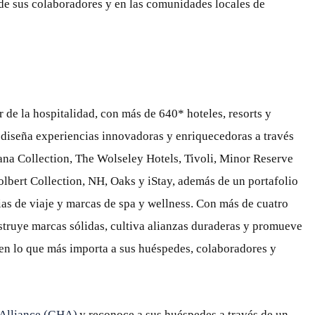
 de sus colaboradores y en las comunidades locales de
r de la hospitalidad, con más de 640* hoteles, resorts y
 diseña experiencias innovadoras y enriquecedoras a través
na Collection, The Wolseley Hotels, Tivoli, Minor Reserve
olbert Collection, NH, Oaks y iStay, además de un portafolio
ias de viaje y marcas de spa y wellness. Con más de cuatro
truye marcas sólidas, cultiva alianzas duraderas y promueve
en lo que más importa a sus huéspedes, colaboradores y
 Alliance (GHA)
y reconoce a sus huéspedes a través de un