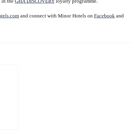
 in the
GHA DISCOVERY
loyalty programme.
tels.com
and connect with Minor Hotels on
Facebook
and