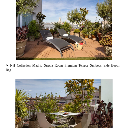
JPG
NH_Collection_Madrid_Suecia_Room_Premium_Terrace_Sunbeds_Side_Beach_
Bag