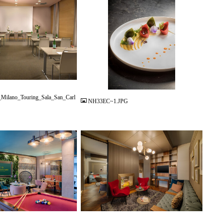
JPG
_Milano_Touring_Sala_San_Carl
NH33EC~1.JPG
JPG