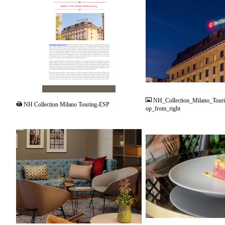
PDF
JPG
NH_Collection_Milano_Touri
NH Collection Milano Touring-ESP
op_from_right
JPG
JPG