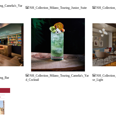
ng_Camelia's_Yar
NH_Collection_Milano_Touring_Junior_Suite
NH_Collection_
JPG
JPG
NH_Collection_Milano_Touring_Camelia's_Yar
NH_Collection_
ing_Bar
d_Cocktail
se_Light