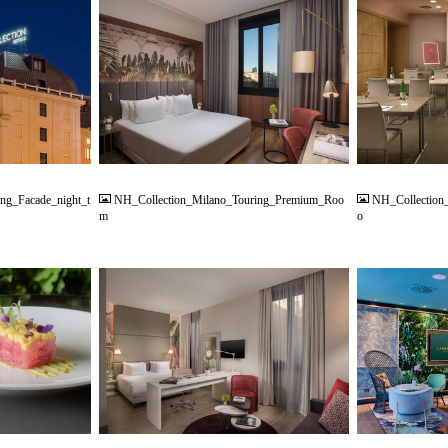
JPG
JPG
ng_Facade_night_t
NH_Collection_Milano_Touring_Premium_Roo
NH_Collection
m
o
JPG
JPG