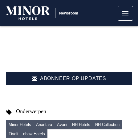
Newsroom
ABONNEER OP UPDATES
Onderwerpen
Minor Hotels
Anantara
Avani
NH Hotels
NH Collection
Tivoli
nhow Hotels