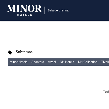
Sala de prensa
Subtemas
Minor Hotels
Anantara
Avani
NH Hotels
NH Collection
Tivoli
Tod