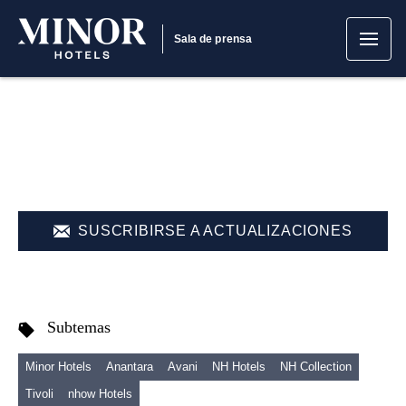
Sala de prensa
SUSCRIBIRSE A ACTUALIZACIONES
Subtemas
Minor Hotels
Anantara
Avani
NH Hotels
NH Collection
Tivoli
nhow Hotels