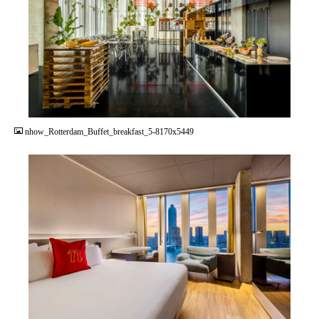
JPG
nhow_Rotterdam_Buffet_breakfast_5-8170x5449
JPG