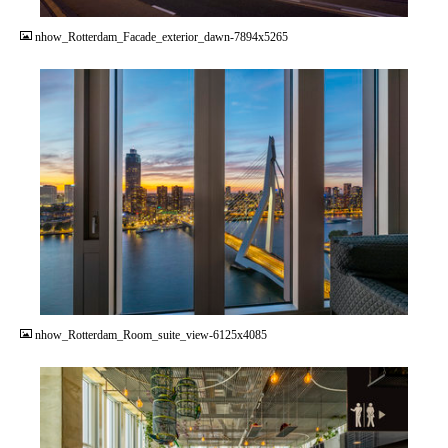
nhow_Rotterdam_Facade_exterior_dawn-7894x5265
JPG
nhow_Rotterdam_Room_suite_view-6125x4085