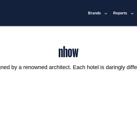
Brands
Reports
nhow
igned by a renowned architect. Each hotel is daringly diffe