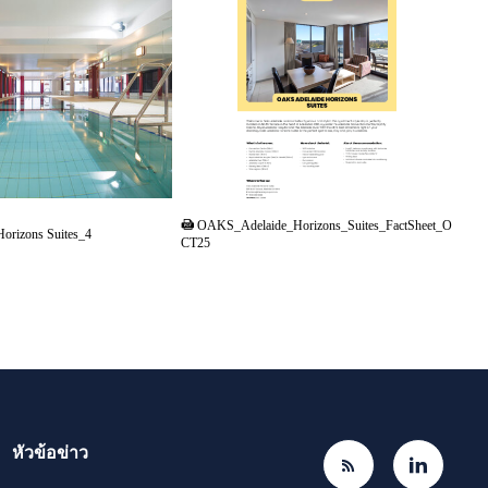
PDF
OAKS_Adelaide_Horizons_Suites_FactSheet_O
Horizons Suites_4
CT25
หัวข้อข่าว