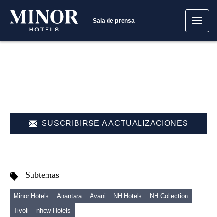
Sala de prensa
SUSCRIBIRSE A ACTUALIZACIONES
Subtemas
Minor Hotels
Anantara
Avani
NH Hotels
NH Collection
Tivoli
nhow Hotels