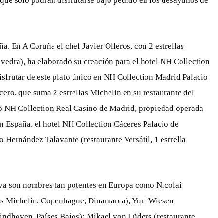
, que solo podrán disfrutarse bajo pedido en los desayunos de
ña. En A Coruña el chef Javier Olleros, con 2 estrellas
vedra), ha elaborado su creación para el hotel NH Collection
isfrutar de este plato único en NH Collection Madrid Palacio
ero, que suma 2 estrellas Michelin en su restaurante del
o NH Collection Real Casino de Madrid, propiedad operada
en España, el hotel NH Collection Cáceres Palacio de
 Hernández Talavante (restaurante Versátil, 1 estrella
ativa son nombres tan potentes en Europa como Nicolai
las Michelin, Copenhague, Dinamarca), Yuri Wiesen
 Eindhoven, Países Bajos); Mikael von Lüders (restaurante