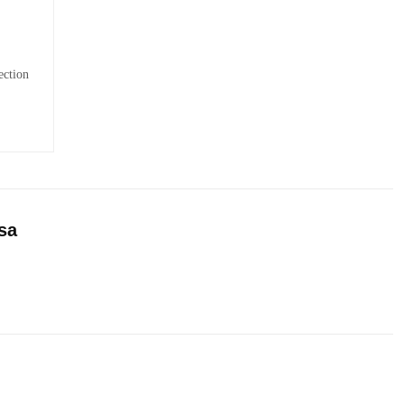
ction
sa