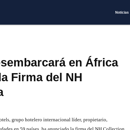
Noticias
esembarcará en África
la Firma del NH
a
tels, grupo hotelero internacional líder, propietario,
dades en 59 países, ha anunciado la firma del NH Collection