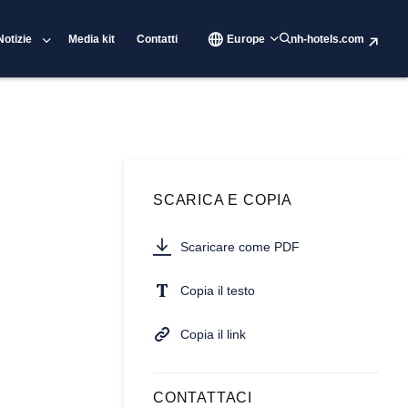
Notizie
Media kit
Contatti
Europe
nh-hotels.com
SCARICA E COPIA
Scaricare come PDF
Copia il testo
Copia il link
CONTATTACI