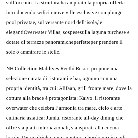
sull’oceano. La struttura ha ampliato la propria offerta
introducendo sedici nuove ville esclusive con plunge
pool privatae, sul versante nord dell’isola,le
elegantiOverwater Villas, sospesesulla laguna turchese e
dotate di terrazze panoramicheperfetteper prendere il
sole o ammirare le stelle.
NH Collection Maldives Reethi Resort propone una
selezione curata di ristoranti e bar, ognuno con una
propria identità, tra cui: Alifaan, grill fronte mare, dove la
cottura alla brace è protagonista; Kaiyo, il ristorante
overwater che celebra l’armonia tra mare, cielo e arte
culinaria asiatica; Jumla, ristorante all-day dining che
offre sia piatti internazionali, sia ispirati alla cucina
locale. Per un drink o uno spuntino a bordo piscina, gli