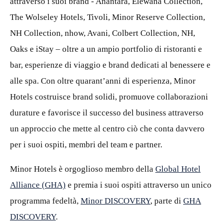
attraverso i suoi brand -
Anantara
,
Elewana
Collection,
The Wolseley Hotels, Tivoli, Minor Reserve Collection,
NH Collection,
nhow
, Avani, Colbert Collection, NH,
Oaks e
iStay
– oltre a un ampio portfolio di ristoranti e
bar, esperienze di viaggio e brand dedicati al benessere e
alle spa. Con oltre quarant’anni di esperienza, Minor
Hotels costruisce brand solidi, promuove collaborazioni
durature e favorisce il successo del business attraverso
un approccio che mette al centro ciò che conta davvero
per i suoi ospiti, membri
del team
e partner.
Minor Hotels è orgoglioso membro della
Global Hotel
Alliance (GHA)
e premia i suoi ospiti attraverso un unico
programma fedeltà,
Minor DISCOVERY
, parte di
GHA
DISCOVERY
.