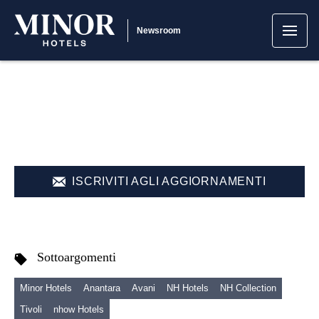
Newsroom
ISCRIVITI AGLI AGGIORNAMENTI
Sottoargomenti
Minor Hotels
Anantara
Avani
NH Hotels
NH Collection
Tivoli
nhow Hotels