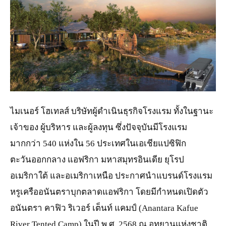
JPG
ไมเนอร์ โฮเทลส์ บริษัทผู้ดำเนินธุรกิจโรงแรม ทั้งในฐานะ
เจ้าของ ผู้บริหาร และผู้ลงทุน ซึ่งปัจจุบันมีโรงแรม
มากกว่า 540 แห่งใน 56 ประเทศในเอเชียแปซิฟิก
ตะวันออกกลาง แอฟริกา มหาสมุทรอินเดีย ยุโรป
อเมริกาใต้ และอเมริกาเหนือ ประกาศนำแบรนด์โรงแรม
หรูเครืออนันตราบุกตลาดแอฟริกา โดยมีกำหนดเปิดตัว
อนันตรา คาฟิว ริเวอร์ เต็นท์ แคมป์ (Anantara Kafue
River Tented Camp) ในปี พ.ศ. 2568 ณ อุทยานแห่งชาติ