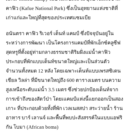
คาฟิว (Kafue National Park) ซึ่งเป็นอุทยานแห่งชาติที่
เก่าแก่และใหญ่ที่สุดของประเทศแซมเบีย
อนันตรา คาฟิว ริเวอร์ เต็นท์ แคมป์ ซึ่งปัจจุบันอยู่ใน
ระหว่างการพัฒนา เป็นโครงการแคมป์ที่พักเอ็กซ์คลูซีฟ
สุดหรูที่ตั้งอยู่ท่ามกลางธรรมชาติริมฝั่งแม่น้ำคาฟิว
ประกอบที่พักแบบเต็นท์ขนาดใหญ่และเป็นส่วนตัว
จำนวนทั้งหมด 12 หลัง โดยเฉพาะเต็นท์แบบเพรสซิเดน
เชียล วิลล่า ที่มีขนาดใหญ่ถึง 600 ตารางเมตร บนความ
สูงเหนือระดับแม่น้ำ 3.5 เมตร ซึ่งช่วยปกป้องเต็นท์จาก
การเข้าถึงของสัตว์ป่า โดยเแคมป์แห่งนี้แยกออกเป็นสอง
เกาะ ที่ประกอบด้วยทั้งที่พัก เวลเนสสปา สระว่ายน้ำ ร้าน
อาหาร บาร์ เลานจ์ และพื้นที่พบปะสังสรรค์ในแบบแอฟริ
กัน โบมา (African boma)