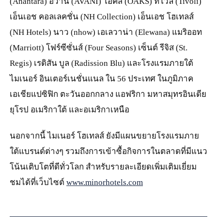
(Anantara) อวานี (AVANI) โอ๊คส์ (OAKS) ทิโวลี (Tivoli)
เอ็นเอช คอลเลคชั่น (NH Collection) เอ็นเอช โฮเทลส์
(NH Hotels) นาว (nhow) เอเลวาน่า (Elewana) แมริออท
(Marriott) โฟร์ซีซั่นส์ (Four Seasons) เซ็นต์ รีจิส (St.
Regis) เรดิสัน บูล (Radission Blu) และโรงแรมภายใต้
ไมเนอร์ อินเตอร์เนชั่นแนล ใน 56 ประเทศ ในภูมิภาค
เอเชียแปซิฟิก ตะวันออกกลาง แอฟริกา มหาสมุทรอินเดีย
ยุโรป อเมริกาใต้ และอเมริกาเหนือ
นอกจากนี้ ไมเนอร์ โฮเทลส์ ยังมีแผนขยายโรงแรมภาย
ใต้แบรนด์ต่างๆ รวมถึงการเข้าซื้อกิจการในตลาดที่มีแนว
โน้นเติบโตที่ดีทั่วโลก สำหรับรายละเอียดเพิ่มเติมเยี่ยม
ชมได้ที่เว็บไซต์
www.minorhotels.com