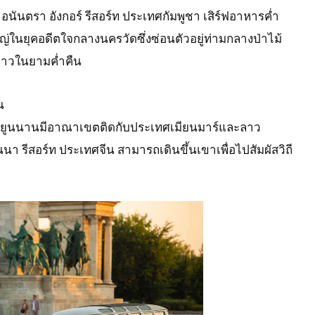
นันตรา อังกอร์ รีสอร์ท ประเทศกัมพูชา เสิร์ฟอาหารค่ำ
่ในยุคอดีตใจกลางนครวัดซึ่งซ่อนตัวอยู่ท่ามกลางป่าไม้
ู่ดาวในยามค่ำคืน
น
ฑลยูนนานมีอาณาเขตติดกับประเทศเมียนมาร์และลาว
นา รีสอร์ท ประเทศจีน สามารถเดินขึ้นเขาเพื่อไปสัมผัสวิถี