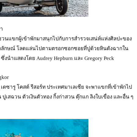
้า
นแขกผู้เข้าพักมาสนุกไปกับการสำรวจเสน่ห์แห่งศิลปะของ
อกลักษณ์ โลดแล่นไปตามตรอกซอกซอยที่ปูด้วยหินดังฉากใน
) ซึ่งนำแสดงโดย Audrey Hepburn และ Gregory Peck
gkor
า เดซารู โคสต์ รีสอร์ท ประเทศมาเลเซีย จะพาแขกที่เข้าพักไป
 ปูเสฉวน ตัวเงินตัวทอง กิ้งก่าสวน ตุ๊กแก ลิงใบเขื่อง และอื่น ๆ