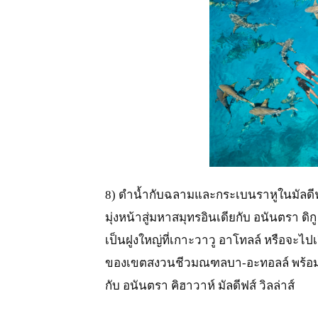
JPG
8) ดำน้ำกับฉลามและกระเบนราหูในมัลดี
มุ่งหน้าสู่มหาสมุทรอินเดียกับ อนันตรา ดิก
เป็นฝูงใหญ่ที่เกาะวาวู อาโทลล์ หรือจะไปเย
ของเขตสงวนชีวมณฑลบา-อะทอลล์ พร้อมว่
กับ อนันตรา คิฮาวาห์ มัลดีฟส์ วิลล่าส์