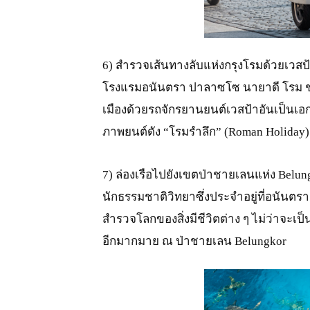
JPG
6) สำรวจเส้นทางลับแห่งกรุงโรมด้วยเวสป
โรงแรมอนันตรา ปาลาซโซ นายาดี โรม ชว
เมืองด้วยรถจักรยานยนต์เวสป้าอันเป็นเ
ภาพยนต์ดัง “โรมรำลึก” (Roman Holiday
7) ล่องเรือไปยังเขตป่าชายเลนแห่ง Belun
นักธรรมชาติวิทยาซึ่งประจำอยู่ที่อนันตร
สำรวจโลกของสิ่งมีชีวิตต่าง ๆ ไม่ว่าจะเป็น
อีกมากมาย ณ ป่าชายเลน Belungkor