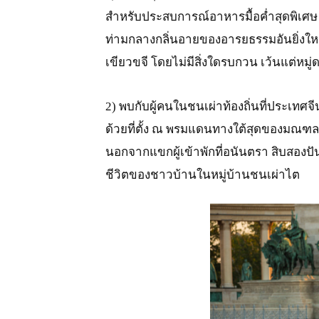
สำหรับประสบการณ์อาหารมื้อค่ำสุดพิเศษ อ
ท่ามกลางกลิ่นอายของอารยธรรมอันยิ่งใหญ
เขียวขจี โดยไม่มีสิ่งใดรบกวน เว้นแต่หม
2) พบกับผู้คนในชนเผ่าท้องถิ่นที่ประเทศจี
ด้วยที่ตั้ง ณ พรมแดนทางใต้สุดของมณ
นอกจากแขกผู้เข้าพักที่อนันตรา สิบสองปัน
ชีวิตของชาวบ้านในหมู่บ้านชนเผ่าไต