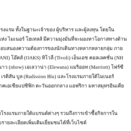
จโรงแรม ทั้งในฐานะเจ้าของ ผู้บริหาร และผู้ลงทุน โดยใน
ห่ง ไมเนอร์ โฮเทลส์ มีความมุ่งมั่นที่จะมองหาโอกาสทางด้าน
่อตอบสนองความต้องการของนักเดินทางหลากหลายกลุ่ม ภาย
NI) โอ๊คส์ (OAKS) ทิโวลี (Tivoli) เอ็นเอช คอลเลคชั่น (NH
 นาว (nhow) เอเลวาน่า (Elewana) แมริออท (Marriott) โฟร์ซี
gis) เรดิสัน บูล (Radission Blu) และโรงแรมภายใต้ไมเนอร์
ภาคเอเชียแปซิฟิก ตะวันออกกลาง แอฟริกา มหาสมุทรอินเดีย
ยโรงแรมภายใต้แบรนด์ต่างๆ รวมถึงการเข้าซื้อกิจการใน
รายละเอียดเพิ่มเติมเยี่ยมชมได้ที่เว็บไซต์