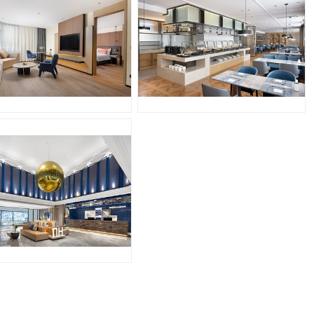
PG
JPG
PG