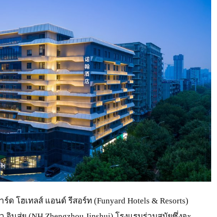
ร์ด โฮเทลส์ แอนด์ รีสอร์ท (Funyard Hotels & Resorts)
ว จินสุ่ย (NH Zhengzhou Jinshui) โรงแรมร่วมสมัยซึ่งจะ