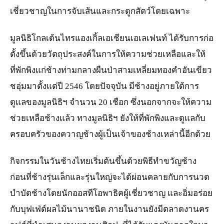
เชี่ยวชาญในการจับเส้นและกระดูกสัตว์โดยเฉพาะ
มูลนิธิโกลเด้นไทรแองเกิ้ลเอเชียนเอเลเฟนท์ ได้รับการก่อ
ตั้งขึ้นด้วยวัตถุประสงค์ในการให้ความช่วยเหลือและให้
ที่พักพิงแก่ช้างท่ามกลางผืนป่าสามเหลี่ยมทองคำอันเขียว
ชอุ่มมาตั้งแต่ปี 2546 โดยปัจจุบัน มีช้างอยู่ภายใต้การ
ดูแลของมูลนิธิฯ จำนวน 20 เชือก ซึ่งนอกจากจะให้ความ
ช่วยเหลือช้างแล้ว ทางมูลนิธิฯ ยังให้ที่พักพิงและดูแลกับ
ครอบครัวของควาญช้างผู้เป็นเจ้าของช้างเหล่านี้อีกด้วย
กิจกรรมในวันช้างไทยเริ่มต้นขึ้นด้วยพิธีทำขวัญช้าง
ก่อนที่ช้างรุ่นเล็กและรุ่นใหญ่จะได้ผ่อนคลายกับการนวด
บำบัดช้างโดยนักออสทีโอพาธิคผู้เชี่ยวชาญ และอิ่มอร่อย
กับบุฟเฟ่ต์ผลไม้นานาชนิด ภายในงานยังมีตลาดงานคร