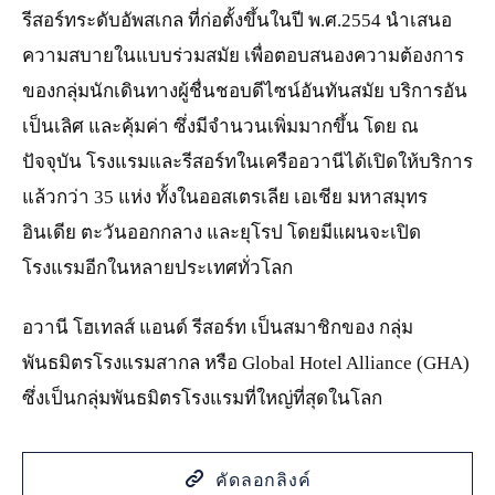
รีสอร์ทระดับอัพสเกล ที่ก่อตั้งขึ้นในปี พ.ศ.2554 นำเสนอ
ความสบายในแบบร่วมสมัย เพื่อตอบสนองความต้องการ
ของกลุ่มนักเดินทางผู้ชื่นชอบดีไซน์อันทันสมัย บริการอัน
เป็นเลิศ และคุ้มค่า ซึ่งมีจำนวนเพิ่มมากขึ้น โดย ณ
ปัจจุบัน โรงแรมและรีสอร์ทในเครืออวานีได้เปิดให้บริการ
แล้วกว่า 35 แห่ง ทั้งในออสเตรเลีย เอเชีย มหาสมุทร
อินเดีย ตะวันออกกลาง และยุโรป โดยมีแผนจะเปิด
โรงแรมอีกในหลายประเทศทั่วโลก
อวานี โฮเทลส์ แอนด์ รีสอร์ท เป็นสมาชิกของ กลุ่ม
พันธมิตรโรงแรมสากล หรือ Global Hotel Alliance (GHA)
ซึ่งเป็นกลุ่มพันธมิตรโรงแรมที่ใหญ่ที่สุดในโลก
คัดลอกลิงค์