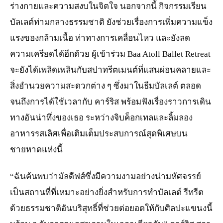
ร่างกายและความสงบในจิตใจ นอกจากนี้ กิจกรรมเรียน
บัลเลต์ท่ามกลางธรรมชาติ ยังช่วยเรื่องการเพิ่มความแข็ง
แรงของกล้ามเนื้อ ท่าทางการเคลื่อนไหว และยังลด
ความเครียดได้อีกด้วย ผู้เข้าร่วม Baa Atoll Ballet Retreat
จะยังได้เพลิดเพลินกับสปาทรีตเมนต์ที่แสนผ่อนคลายและ
สิ่งอำนวยความสะดวกต่าง ๆ ซึ่งมาในธีมบัลเลต์ ตลอด
จนถึงการได้ใช้เวลากับ คาร์ริส พร้อมฟังเรื่องราวการเดิน
ทางอันน่าทึ่งของเธอ ระหว่างจิบค็อกเทลและลิ้มลอง
อาหารรสเลิศเพื่อเติมเต็มประสบการณ์สุดพิเศษบน
ชายหาดแห่งนี้
“ฉันค้นพบว่ามัลดีฟส์ซึ่งมีความงามอย่างน่ามหัศจรรย์
เป็นสถานที่ที่เหมาะอย่างยิ่งสำหรับการทำบัลเลต์ รีทรีต
ด้วยธรรมชาติอันบริสุทธิ์ที่ช่วยต่อยอดให้กับศิลปะแขนงนี้