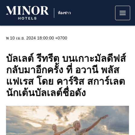
ห้องข่าว
พ 10 เม.ย. 2024 18:00:00 +0700
บัลเลต์ รีทรีต บนเกาะมัลดีฟส์
กลับมาอีกครั้ง ที่ อวานี พลัส
แฟเรส โดย คาร์ริส สการ์เลต
นักเต้นบัลเลต์ชื่อดัง