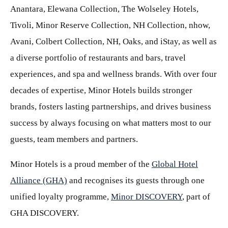
Anantara, Elewana Collection, The Wolseley Hotels,
Tivoli, Minor Reserve Collection, NH Collection, nhow,
Avani, Colbert Collection, NH, Oaks, and iStay, as well as
a diverse portfolio of restaurants and bars, travel
experiences, and spa and wellness brands. With over four
decades of expertise, Minor Hotels builds stronger
brands, fosters lasting partnerships, and drives business
success by always focusing on what matters most to our
guests, team members and partners.
Minor Hotels is a proud member of the
Global Hotel
Alliance (GHA)
and recognises its guests through one
unified loyalty programme,
Minor DISCOVERY
, part of
GHA DISCOVERY.