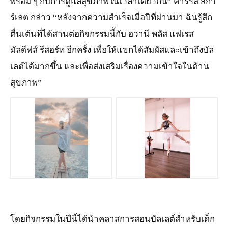
พร้อม ๆ กับการดูแลสุขภาพในเวลาเดียวกัน” คาร์ริส สกา
ร์เลต กล่าว “หลังจากความสำเร็จเมื่อปีที่ผ่านมา ฉันรู้สึก
ตื่นเต้นที่ได้สานต่อกิจกรรมนี้กับ อวานี พลัส แฟเรส
มัลดีฟส์ รีสอร์ท อีกครั้ง เพื่อให้แขกได้สัมผัสและเข้าถึงบัล
เลต์ได้มากขึ้น และเพื่อส่งเสริมเรื่องความเข้าใจในด้าน
สุขภาพ”
JPG
JPG
โดยกิจกรรมในปีนี้ได้นำคลาสการสอนบัลเลต์สำหรับเด็ก