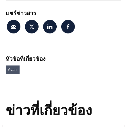
แชร์ข่าวสาร
หัวข้อที่เกี่ยวข้อง
Avani
ข่าวที่เกี่ยวข้อง