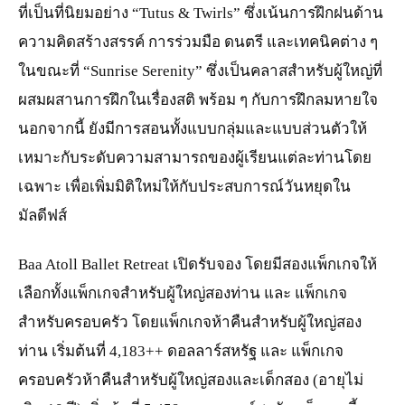
ที่เป็นที่นิยมอย่าง “Tutus & Twirls” ซึ่งเน้นการฝึกฝนด้าน
ความคิดสร้างสรรค์ การร่วมมือ ดนตรี และเทคนิคต่าง ๆ
ในขณะที่ “Sunrise Serenity” ซึ่งเป็นคลาสสำหรับผู้ใหญ่ที่
ผสมผสานการฝึกในเรื่องสติ พร้อม ๆ กับการฝึกลมหายใจ
นอกจากนี้ ยังมีการสอนทั้งแบบกลุ่มและแบบส่วนตัวให้
เหมาะกับระดับความสามารถของผู้เรียนแต่ละท่านโดย
เฉพาะ เพื่อเพิ่มมิติใหม่ให้กับประสบการณ์วันหยุดใน
มัลดีฟส์
Baa Atoll Ballet Retreat เปิดรับจอง โดยมีสองแพ็กเกจให้
เลือกทั้งแพ็กเกจสำหรับผู้ใหญ่สองท่าน และ แพ็กเกจ
สำหรับครอบครัว โดยแพ็กเกจห้าคืนสำหรับผู้ใหญ่สอง
ท่าน เริ่มต้นที่ 4,183++ ดอลลาร์สหรัฐ และ แพ็กเกจ
ครอบครัวห้าคืนสำหรับผู้ใหญ่สองและเด็กสอง (อายุไม่