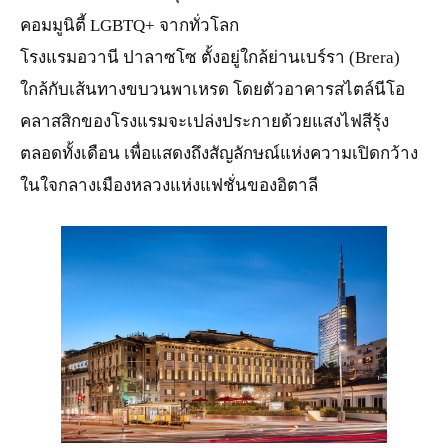
คอมมูนิตี้ LGBTQ+ จากทั่วโลก
โรงแรมอวานี ปาลาซโซ ตั้งอยู่ใกล้ย่านเบร์รา (Brera)
ใกล้กับเส้นทางขบวนพาเหรด โดยตัวอาคารสไตล์นีโอ
คลาสสิกของโรงแรมจะเปล่งประกายด้วยแสงไฟสีรุ้ง
ตลอดทั้งเดือน เพื่อแสดงถึงสัญลักษณ์แห่งความเปิดกว้าง
ในใจกลางเมืองหลวงแห่งแฟชั่นของอิตาลี
JPG