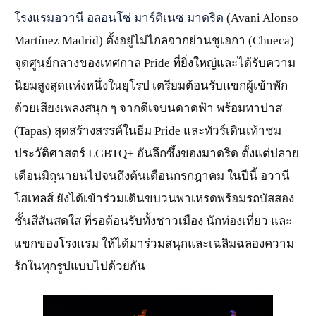
โรงแรมอวานี อลอนโซ่ มาร์ติเนซ มาดริด
(Avani Alonso
Martínez Madrid) ตั้งอยู่ไม่ไกลจากย่านชูเอกา (Chueca)
จุดศูนย์กลางของเทศกาล Pride ที่ยิ่งใหญ่และได้รับความ
นิยมสูงสุดแห่งหนึ่งในยุโรป เตรียมต้อนรับแขกผู้เข้าพัก
ด้วยเสียงเพลงสนุก ๆ จากดีเจบนดาดฟ้า พร้อมทาปาส
(Tapas) สุดสร้างสรรค์ในธีม Pride และทัวร์เดินเท้าชม
ประวัติศาสตร์ LGBTQ+ อันลึกซึ้งของมาดริด ตั้งแต่ปลาย
เดือนมิถุนายนไปจนถึงต้นเดือนกรกฎาคม ในปีนี้ อวานี
โฮเทลส์ ยังได้เข้าร่วมเดินขบวนพาเหรดพร้อมรถบัสสอง
ชั้นสีสันสดใส ที่รอต้อนรับทั้งชาวเมือง นักท่องเที่ยว และ
แขกของโรงแรม ให้ได้มาร่วมสนุกและเฉลิมฉลองความ
รักในทุกรูปแบบไปด้วยกัน