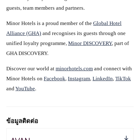
guests, team members and partners.
Minor Hotels is a proud member of the
Global Hotel
Alliance (GHA)
and recognises its guests through one
unified loyalty programme,
Minor DISCOVERY
, part of
GHA DISCOVERY.
Discover our world at
minorhotels.com
and connect with
Minor Hotels on
Facebook
,
Instagram
,
LinkedIn
,
TikTok
and
YouTube
.
ข้อมูลติดต่อ