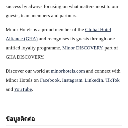
success by always focusing on what matters most to our
guests, team members and partners.
Minor Hotels is a proud member of the
Global Hotel
Alliance (GHA)
and recognises its guests through one
unified loyalty programme,
Minor DISCOVERY
, part of
GHA DISCOVERY.
Discover our world at
minorhotels.com
and connect with
Minor Hotels on
Facebook
,
Instagram
,
LinkedIn
,
TikTok
and
YouTube
.
ข้อมูลติดต่อ