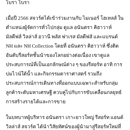
โบรา โบรา
เมื่อปี 2566 สจวร์ตได้เข้าร่วมงานกับ ไมเนอร์ โฮเทลส์ ใน
ตำแหน่งผู้จัดการทั่วไปกลุ่ม ดูแล อนันตรา คิฮาวาห์
มัลดีฟส์ วิลล่าส์ อวานี พลัส ฟาเรส มัลดีฟส์ และแบรนด์
NH และ NH Collection โดยที่ อนันตรา คิฮาวาห์ ซึ่งติด
อันดับรีสอร์ทชั้นนำของโลกอย่างต่อเนื่อง เขาดูแล
ประสบการณ์ที่เป็นเอกลักษณ์ต่าง ๆ ของรีสอร์ท อาทิ การ
บ่มไวน์ใต้น้ำ และกิจกรรมดาราศาสตร์ รวมถึง
ประสบการณ์การเดินทางที่ออกแบบเฉพาะสำหรับกลุ่ม
ลูกค้าระดับมหาเศรษฐี ควบคู่ไปกับการขับเคลื่อนกลยุทธ์
การสร้างรายได้และการขาย
ในบทบาทผู้บริหาร อนันตรา เกาะยาวใหญ่ รีสอร์ท แอนด์
วิลล่าส์ สจวร์ต ได้นำวิสัยทัศน์ของผู้นำมาสู่รีสอร์ทใหม่ที่