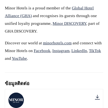
Minor Hotels is a proud member of the
Global Hotel
Alliance (GHA)
and recognises its guests through one
unified loyalty programme,
Minor DISCOVERY
, part of
GHA DISCOVERY.
Discover our world at
minorhotels.com
and connect with
Minor Hotels on
Facebook
,
Instagram
,
LinkedIn
,
TikTok
and
YouTube
.
ข้อมูลติดต่อ