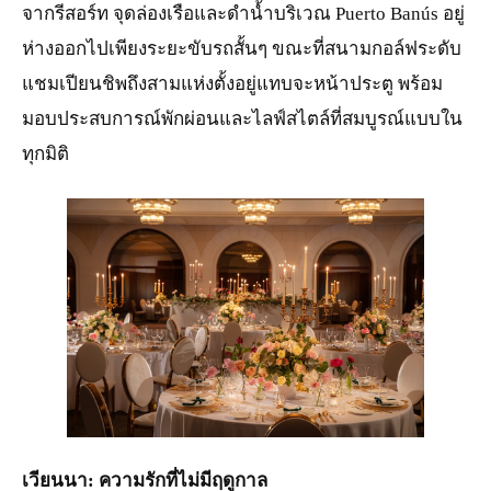
จากรีสอร์ท จุดล่องเรือและดำน้ำบริเวณ Puerto Banús อยู่
ห่างออกไปเพียงระยะขับรถสั้นๆ ขณะที่สนามกอล์ฟระดับ
แชมเปียนชิพถึงสามแห่งตั้งอยู่แทบจะหน้าประตู พร้อม
มอบประสบการณ์พักผ่อนและไลฟ์สไตล์ที่สมบูรณ์แบบใน
ทุกมิติ
JPG
เวียนนา: ความรักที่ไม่มีฤดูกาล