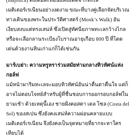
(majolica) ดั้งเดิมสะท้อนแสงแดดจากทะเล
เมดิเตอร์เรเนียนอย่างงดงาม ขณะที่บางคู่เลือกจัดบริเวณ
ทางเดินของพระในประวัติศาสตร์ (Monk’s Walk) อัน
เงียบสงบแต่ทรงเสน่ห์ ซึ่งเปิดสู่ทัศนียภาพทะเลกว้างไกล
หรือจะเลือกลานระเบียงโบราณอายุเกือบ 800 ปี ที่โดด
เด่นด้วยงานหินเก่าแก่ก็ได้เช่นกัน
มาร์เบย่า: ความหรูหราร่วมสมัยท่ามกลางทิวทัศน์แห่ง
กอล์ฟ
แม้หน้าผาริมทะเลจะมอบทิวทัศน์อันน่าตื่นตาตื่นใจ แต่ก็
อาจไม่ตอบโจทย์สำหรับผู้ที่ชื่นชอบการออกรอบกอล์ฟใน
ยามเช้า ด้วยเหตุนี้เอง ชายฝั่งคอสตา เดล โซล (Costa del
Sol) ของสเปน ซึ่งยังคงเสน่ห์ความผ่อนคลายแบบ
เมดิเตอร์เรเนียน จึงยังคงเป็นจุดหมายที่ยากจะหาใคร
เทียบได้