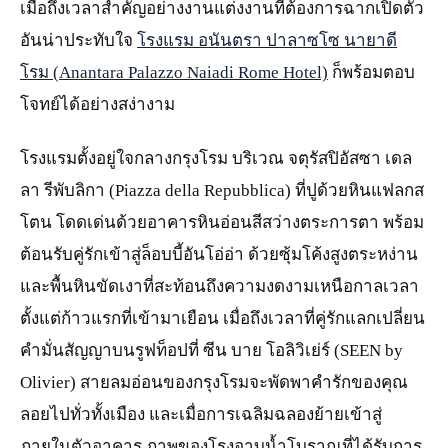
เมื่อถึงเวลาสำคัญอย่างงานแต่งงานที่ต้องการฉากเปิดตัว
อันน่าประทับใจ
โรงแรม อนันตรา ปาลาซโซ นายาดี
โรม (Anantara Palazzo Naiadi Rome Hotel)
ก็พร้อมตอบ
โจทย์ได้อย่างสง่างาม
โรงแรมตั้งอยู่ใจกลางกรุงโรม บริเวณ จตุรัสปิอัสซา เดล
ลา รีพับลิกา (Piazza della Repubblica) ที่ปูด้วยหินแฟลกส
โตน โดดเด่นด้วยอาคารหินอ่อนสีสว่างตระการตา พร้อม
ต้อนรับคู่รักเข้าสู่ล็อบบี้อันโอ่อ่า ด้วยซุ้มโค้งสูงตระหง่าน
และพื้นหินขัดเงาที่สะท้อนถึงความงดงามเหนือกาลเวลา
ตั้งแต่ก้าวแรกที่เข้ามาเยือน เมื่อถึงเวลาที่คู่รักแลกเปลี่ยน
คำมั่นสัญญาบนรูฟท็อปที่ ซีน บาย โอลิวิเย่ร์ (SEEN by
Olivier) สายลมอ่อนของกรุงโรมจะพัดพาคำรักของคุณ
ลอยไปทั่วทั้งเมือง และเมื่อการเฉลิมฉลองย้ายเข้าสู่
ภายในตัวอาคาร ภาพของโรงอาบน้ำโบราณที่ได้รับการ