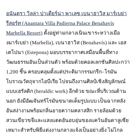
อนันตรา วิลล่า ปาเดียร์น่า พาเลซ เบนาฮาวิส มาร์เบย่า
รีสอร์ท (Anantara Villa Padierna Palace Benahavís
Marbella Resort)
ตั้งอยู่ท่ามกลางเนินเขาระหว่างเมือ
งมาร์เบย่า (Marbella), เบนาฮาวิส (Benahavís) และ เอส
เตโปนา (Estepona) มอบบรรยากาศเสมือนพื้นที่ทาง
วัฒนธรรมอันเป็นส่วนตัว พร้อมด้วยคอลเลกชันศิลปะกว่า
1,200 ชิ้น ครอบคลุมตั้งแต่ประติมากรรมกรีก–โรมัน
โบราณวัตถุจากไอบีเรีย ไปจนถึงงานศิลป์เชิงสัญลักษณ์
แบบเฮรัลดิก (heraldic work) อีกด้วย ขณะที่บริเวณด้าน
นอก ยังมีอัฒจันทร์โรมันขนาดเต็มรูปแบบ เป็นฉากหลัง
อันสง่างามพร้อมกลิ่นอายความคลาสสิก รายล้อมด้วย
สวนเขียวขจีและแสงแดดอันอบอุ่นของแคว้นอันดาลูเซีย
เหมาะสำหรับพิธีแต่งงานกลางแจ้งเป็นอย่างยิ่ง ไม่ไกล