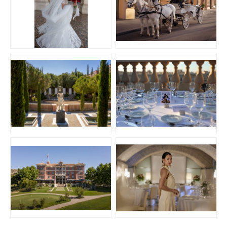
JPEG
JPG
TIF
JPG
JPG
PNG