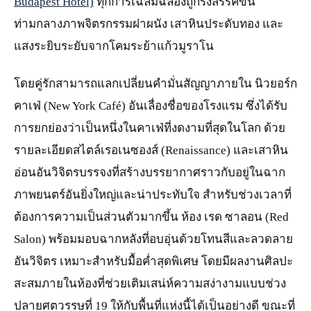
Budapest Hotel)
ทุกการเฉลิมฉลองถูกรังสรรค์ขึ้น
ท่ามกลางภาพจิตรกรรมฝาผนัง เสาหินประดับทอง และ
แสงระยิบระยับจากโคมระย้าแก้วมูราโน
โดยคู่รักสามารถแลกเปลี่ยนคำมั่นสัญญาภายใน นิวยอร์ก
คาเฟ่ (New York Café) อันเลื่องชื่อของโรงแรม ซึ่งได้รับ
การยกย่องว่าเป็นหนึ่งในคาเฟ่ที่งดงามที่สุดในโลก ด้วย
รายละเอียดสไตล์เรอเนซองส์ (Renaissance) และเสาหิน
อ่อนอันวิจิตรบรรจงที่สร้างบรรยากาศราวกับอยู่ในฉาก
ภาพยนตร์อันยิ่งใหญ่และน่าประทับใจ สำหรับช่วงเวลาที่
ต้องการความเป็นส่วนตัวมากขึ้น ห้อง เรด ซาลอน (Red
Salon) พร้อมมอบฉากหลังที่อบอุ่นด้วยโทนสีและลวดลาย
อันวิจิตร เหมาะสำหรับมื้อค่ำสุดพิเศษ โดยมีผลงานศิลปะ
สะสมภายในห้องที่ช่วยเติมเสน่ห์ความสง่างามแบบช่วง
ปลายศตวรรษที่ 19 ให้กับพื้นที่แห่งนี้ได้เป็นอย่างดี ขณะที่