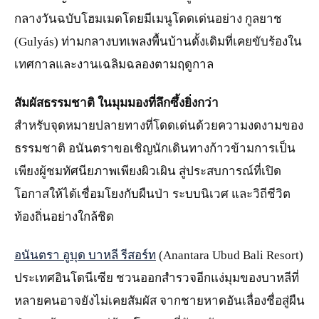
กลางวันฉบับโฮมเมดโดยมีเมนูโดดเด่นอย่าง กูลยาช
(Gulyás) ท่ามกลางบทเพลงพื้นบ้านดั้งเดิมที่เคยขับร้องใน
เทศกาลและงานเฉลิมฉลองตามฤดูกาล
สัมผัสธรรมชาติ ในมุมมองที่ลึกซึ้งยิ่งกว่า
สำหรับจุดหมายปลายทางที่โดดเด่นด้วยความงดงามของ
ธรรมชาติ อนันตราขอเชิญนักเดินทางก้าวข้ามการเป็น
เพียงผู้ชมทัศนียภาพเพียงผิวเผิน สู่ประสบการณ์ที่เปิด
โอกาสให้ได้เชื่อมโยงกับผืนป่า ระบบนิเวศ และวิถีชีวิต
ท้องถิ่นอย่างใกล้ชิด
อนันตรา อูบุด บาหลี รีสอร์ท
(Anantara Ubud Bali Resort)
ประเทศอินโดนีเซีย ชวนออกสำรวจอีกแง่มุมของบาหลีที่
หลายคนอาจยังไม่เคยสัมผัส จากชายหาดอันเลื่องชื่อสู่ผืน