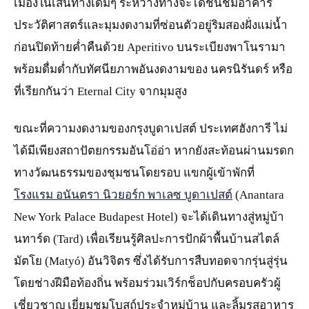
เมืองในเส้นทางเดิมๆ ระหว่างทางจะได้ชื่นชมอาคาร
ประวัติศาสตร์และมุมงดงามที่ซ่อนตัวอยู่ริมสองฝั่งแม่น้ำ
ก่อนปิดท้ายค่ำคืนด้วย Aperitivo บนระเบียงพาโนรามา
พร้อมดื่มด่ำกับทัศนียภาพอันงดงามของ นครนิรันดร์ หรือ
ที่เรียกกันว่า Eternal City จากมุมสูง
ขณะที่ความงดงามของกรุงบูดาเปสต์ ประเทศฮังการี ไม่
ได้มีเพียงสถาปัตยกรรมอันโอ่อ่า หากยังสะท้อนผ่านมรดก
ทางวัฒนธรรมของชุมชนโดยรอบ แขกผู้เข้าพักที่
โรงแรม อนันตรา นิวยอร์ก พาเลซ บูดาเปสต์
(Anantara
New York Palace Budapest Hotel) จะได้เดินทางสู่หมู่บ้า
นทาร์ด (Tard) เพื่อเรียนรู้ศิลปะการปักผ้าพื้นบ้านสไตล์
มัตโย (Matyó) อันวิจิตร ซึ่งได้รับการสืบทอดจากรุ่นสู่รุ่น
โดยช่างฝีมือท้องถิ่น พร้อมร่วมเวิร์กช็อปกับครอบครัวผู้
เชี่ยวชาญ เยี่ยมชมโบสถ์ประจำหมู่บ้าน และลิ้มรสอาหาร