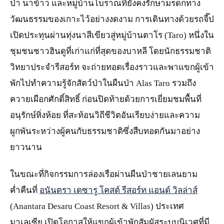
ป่า นาข้าว และหมู่บ้านโบราณที่ยังคงรักษามรดกทาง
วัฒนธรรมของเกาะไว้อย่างงดงาม การเดินทางด้วยรถจี๊ป
เปิดประทุนผ่านทุ่งนาสีเขียวสู่หมู่บ้านตาโร (Taro) หนึ่งใน
ชุมชนชาวฮินดูที่เก่าแก่ที่สุดของบาหลี โดยนักธรรมชาติ
วิทยาประจำรีสอร์ท จะถ่ายทอดเรื่องราวและพาแขกผู้เข้า
พักไปทำความรู้จักสัตว์ป่าในผืนป่า Alas Taro รวมถึง
ควายเผือกศักดิ์สิทธิ์ ก่อนปิดท้ายด้วยการเยี่ยมชมพื้นที่
อนุรักษ์หิ่งห้อย ที่สะท้อนวิถีชีวิตอันเรียบง่ายและความ
ผูกพันระหว่างผู้คนกับธรรมชาติซึ่งสืบทอดกันมาอย่าง
ยาวนาน
ในขณะที่กิจกรรมการล่องเรือผ่านผืนป่าชายเลนยาม
ค่ำคืนที่
อนันตรา เดซารู โคสต์ รีสอร์ท แอนด์ วิลล่าส์
(Anantara Desaru Coast Resort & Villas) ประเทศ
มาเลเซีย เปิดโอกาสให้แขกผู้เข้าพักสัมผัสระบบนิเวศที่มี