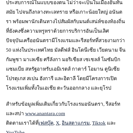
ประสบการณ์ในแบบของตน ไม่ว่าจะเป็นในเมืองอันทัน
สมัย ไปจนถึงกลางทะเลทราย หรือเกาะน้อยใหญ่ อนันต
รา พร้อมพานักเดินทางไปสัมผัสกับมนต์เสน่ห์ของท้องถิ่น
ที่ยังคงซึ่งความหรูหราด้วยการบริการอันเป็นเลิศ
ปัจจุบันเครืออนันตรามีโรงแรมและรีสอร์ทที่สวยงามกว่า
50 แห่งในประเทศไทย มัลดีฟส์ อินโดนีเซีย เวียดนาม จีน
กัมพูชา มาเลเซีย ศรีลังกา มอริเชียส เซเชลส์ โมซัมบิก
แซมเบีย สหรัฐอาหรับเอมิเรตส์ กาตาร์ โอมาน ตูนิเซีย
โปรตุเกส สเปน ฮังการี และอิตาลี โดยมีโครงการเปิด
โรงแรมเพิ่มทั้งในเอเชีย ตะวันออกกลาง และยุโรป
สำหรับข้อมูลเพิ่มเติมเกี่ยวกับโรงแรมอนันตรา, รีสอร์ท
และสปา
www.anantara.com
ติดตามเราได้ที่
เฟสบุ๊ค
,
X
,
อินสตาแกรม
,
Tiktok
และ
YouTube