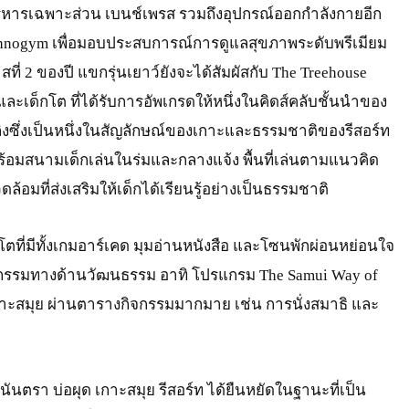
งบริหารเฉพาะส่วน เบนช์เพรส รวมถึงอุปกรณ์ออกกำลังกายอีก
chnogym เพื่อมอบประสบการณ์การดูแลสุขภาพระดับพรีเมียม
าสที่ 2 ของปี แขกรุ่นเยาว์ยังจะได้สัมผัสกับ The Treehouse
และเด็กโต ที่ได้รับการอัพเกรดให้หนึ่งในคิดส์คลับชั้นนำของ
ลิงซึ่งเป็นหนึ่งในสัญลักษณ์ของเกาะและธรรมชาติของรีสอร์ท
อมสนามเด็กเล่นในร่มและกลางแจ้ง พื้นที่เล่นตามแนวคิด
้อมที่ส่งเสริมให้เด็กได้เรียนรู้อย่างเป็นธรรมชาติ
กโตที่มีทั้งเกมอาร์เคด มุมอ่านหนังสือ และโซนพักผ่อนหย่อนใจ
ีกิจกรรมทางด้านวัฒนธรรม อาทิ โปรแกรม The Samui Way of
าะสมุย ผ่านตารางกิจกรรมมากมาย เช่น การนั่งสมาธิ และ
7 อนันตรา บ่อผุด เกาะสมุย รีสอร์ท ได้ยืนหยัดในฐานะที่เป็น