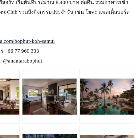
รีสอร์ท เริ่มต้นที่ประมาณ 8,400 บาท ต่อคืน รวมอาหารเช้า
eens Club รวมถึงกิจกรรมประจำวัน เช่น โยคะ แพดเดิ้ลบอร์ด
a.com/bophut-koh-samui
ทร +66 77 960 333
am: @anantarabophut
JPG
JPG