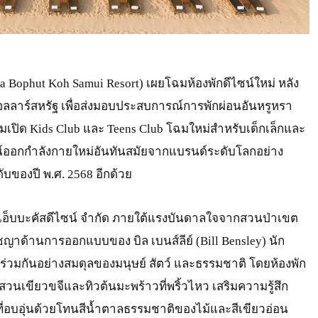
a Bophut Koh Samui Resort) เผยโฉมห้องพักดีไซน์ใหม่ หลัง
ลลาร์สหรัฐ เพื่อส่งมอบประสบการณ์การพักผ่อนอันหรูหรา
ียมเปิด Kids Club และ Teens Club โฉมใหม่สำหรับเด็กเล็กและ
รณ์ออกกำลังกายใหม่อันทันสมัยจากแบรนด์ระดับโลกอย่าง
บของปี พ.ศ. 2568 อีกด้วย
ัท แอ็บบะคัสดีไซน์ จำกัด ภายใต้แรงบันดาลใจจากสวนป่าเขต
ชญาด้านการออกแบบของ บิล เบนส์ลีย์ (Bill Bensley) นัก
่ร่วมกันอย่างสมดุลของมนุษย์ สัตว์ และธรรมชาติ โดยห้องพัก
สวนเขียวขจีและทิวต้นมะพร้าวที่พริ้วไหว เสริมความรู้สึก
่อบอุ่นด้วยโทนสีน้ำตาลธรรมชาติของไม้และสีเขียวอ่อน