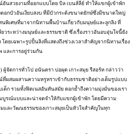
น์อันสวยงามที่ออกแบบโดย บิล เบนส์ลีย์ ทำให้แขกผู้เข้าพัก
 บึงดอกบัวอันเงียบสงบ ที่มีบัวกระด้งขนาดยักษ์ซึ่งมีขนาดใหญ่
สนพิเศษที่มาจากนิทานพื้นบ้านเกี่ยวกับมนุษย์และลูกลิง ที่
วระหว่างมนุษย์และธรรมชาติ ซึ่งเรื่องราวอันอบอุ่นใจนี้ยัง
ดยเฉพาะรูปปั้นลิงที่แสดงถึงช่วงเวลาสำคัญจากนิทานเรื่อง
พ และการอยู่ร่วมกัน
 ผู้จัดการทั่วไป อนันตรา บ่อผุด เกาะสมุย รีสอร์ท กล่าวว่า
ณ์ที่ผสมผสานความหรูหราเข้ากับธรรมชาติอย่างเต็มรูปแบบ
ับเด็ก รวมทั้งฟิตเนสอันทันสมัย ตอกย้ำถึงความมุ่งมั่นของเรา
บูรณ์แบบและน่าจดจำให้กับแขกผู้เข้าพัก โดยมีความ
้อมและวัฒนธรรมของเกาะสมุยเป็นหัวใจสำคัญในทุก