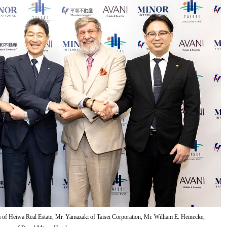
 of Heiwa Real Estate, Mr. Yamazaki of Taisei Corporation, Mr. William E. Heinecke,