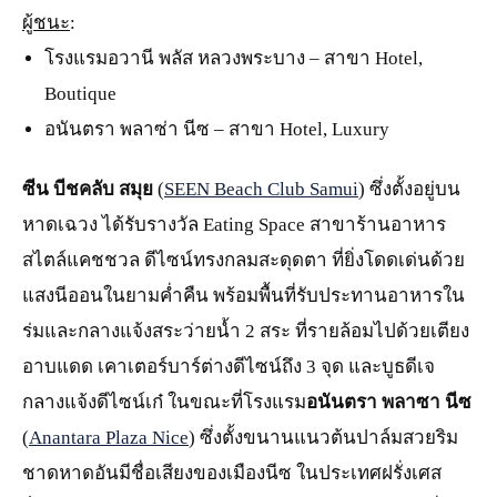
ผู้ชนะ
:
โรงแรมอวานี พลัส หลวงพระบาง – สาขา Hotel,
Boutique
อนันตรา พลาซ่า นีซ – สาขา Hotel, Luxury
ซีน บีชคลับ สมุย
(
SEEN Beach Club Samui
) ซึ่งตั้งอยู่บน
หาดเฉวง ได้รับรางวัล Eating Space สาขาร้านอาหาร
สไตล์แคชชวล ดีไซน์ทรงกลมสะดุดตา ที่ยิ่งโดดเด่นด้วย
แสงนีออนในยามค่ำคืน พร้อมพื้นที่รับประทานอาหารใน
ร่มและกลางแจ้งสระว่ายน้ำ 2 สระ ที่รายล้อมไปด้วยเตียง
อาบแดด เคาเตอร์บาร์ต่างดีไซน์ถึง 3 จุด และบูธดีเจ
กลางแจ้งดีไซน์เก๋ ในขณะที่โรงแรม
อนันตรา พลาซา นีซ
(
Anantara Plaza Nice
) ซึ่งตั้งขนานแนวต้นปาล์มสวยริม
ชาดหาดอันมีชื่อเสียงของเมืองนีซ ในประเทศฝรั่งเศส