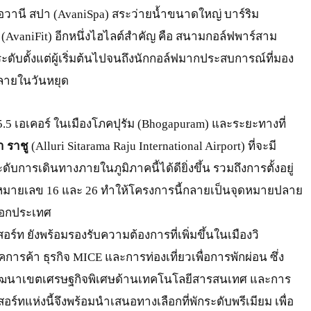
อวานี สปา (AvaniSpa) สระว่ายน้ำขนาดใหญ่ บาร์ริม
AvaniFit) อีกหนึ่งไฮไลต์สำคัญ คือ สนามกอล์ฟพาร์สาม
ระดับตั้งแต่ผู้เริ่มต้นไปจนถึงนักกอล์ฟมากประสบการณ์ที่มอง
ายในวันหยุด
25.5 เอเคอร์ ในเมืองโภคปุรัม (Bhogapuram) และระยะทางที่
า ราชู
(Alluri Sitarama Raju International Airport) ที่จะมี
บการเดินทางภายในภูมิภาคนี้ได้ดียิ่งขึ้น รวมถึงการตั้งอยู่
มายเลข 16 และ 26 ทำให้โครงการนี้กลายเป็นจุดหมายปลาย
นอกประเทศ
สอร์ท ยังพร้อมรองรับความต้องการที่เพิ่มขึ้นในเมืองวิ
ภาคการค้า ธุรกิจ MICE และการท่องเที่ยวเพื่อการพักผ่อน ซึ่ง
ารพัฒนาเขตเศรษฐกิจพิเศษด้านเทคโนโลยีสารสนเทศ และการ
อร์ทแห่งนี้จึงพร้อมนำเสนอทางเลือกที่พักระดับพรีเมียม เพื่อ