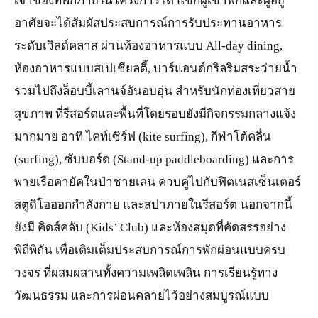
เจ้าของที่พักภายในโครงการได้ แขกผู้เข้าพักและผู้อยู่
อาศัยจะได้สัมผัสประสบการณ์การรับประทานอาหาร
ระดับเวิลด์คลาส ผ่านห้องอาหารแบบ All-day dining,
ห้องอาหารแบบสเปเชียลตี้, บาร์แอนด์กริลริมสระว่ายน้ำ
รวมไปถึงล็อบบี้เลานจ์อันอบอุ่น สำหรับนักท่องเที่ยวสาย
สุขภาพ ที่รีสอร์ตและพื้นที่โดยรอบยังมีกิจกรรมกลางแจ้ง
มากมาย อาทิ ไคท์เซิร์ฟ (kite surfing), กีฬาโต้คลื่น
(surfing), ซับบอร์ด (Stand-up paddleboarding) และการ
พายเรือคายัคในป่าชายเลน ควบคู่ไปกับฟิตเนสเซ็นเตอร์
สตูดิโอออกกำลังกาย และสปาภายในรีสอร์ต นอกจากนี้
ยังมี คิดส์คลับ (Kids’ Club) และห้องสมุดที่คัดสรรอย่าง
พิถีพิถัน เพื่อเติมเต็มประสบการณ์การพักผ่อนแบบครบ
วงจร ที่ผสมผสานทั้งความเพลิดเพลิน การเรียนรู้ทาง
วัฒนธรรม และการผ่อนคลายไว้อย่างสมบูรณ์แบบ