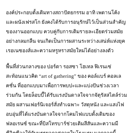
องค์ประกอบดั้งเดิมทางสถาปัตยกรรม อาทิ เพดานโค้ง
และผนังเฟรสโก ยังคงได้รับการอนุรักษ์ไว้เป็นส่วนสำคัญ
ของงานออกแบบ ควบคู่กับการเติมรายละเอียดร่วมสมัย
อย่างกลมกลืน จนเกิดเป็นการผสานระหว่างเสน่ห์แห่งยุค
เรอเนซองส์และความหรูหราสมัยใหม่ได้อย่างลงตัว
พื้นที่ส่วนกลางของ ปอร์ตา รอสซา โฮเทล ฟิเรนเซ่
สะท้อนแนวคิด “art of gathering” ของ คอล์แบร์ คอลเล
คชั่น ที่ออกแบบมาเพื่อการพบปะและแบ่งปันช่วงเวลา
ร่วมกัน โดยล็อบบี้ได้รับแรงบันดาลใจจากจัตุรัสสไตล์ร่วม
สมัย ผสานเฟอร์นิเจอร์สั่งทำเฉพาะ วัสดุหนัง และแสงไฟ
อบอุ่นที่ได้แรงบันดาลใจจากโคมไฟแบบดั้งเดิมของ
ฟลอเรนซ์ ขณะที่บิสโทรบาร์ช่วยเติมสีสันและความมี