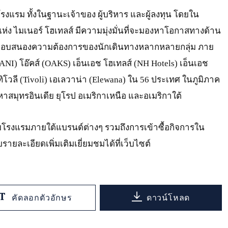
จโรงแรม ทั้งในฐานะเจ้าของ ผู้บริหาร และผู้ลงทุน โดยใน
ห่ง ไมเนอร์ โฮเทลส์ มีความมุ่งมั่นที่จะมองหาโอกาสทางด้าน
่อตอบสนองความต้องการของนักเดินทางหลากหลายกลุ่ม ภาย
ANI) โอ๊คส์ (OAKS) เอ็นเอช โฮเทลส์ (NH Hotels) เอ็นเอช
ิโวลี (Tivoli) เอเลวาน่า (Elewana) ใน 56 ประเทศ ในภูมิภาค
าสมุทรอินเดีย ยุโรป อเมริกาเหนือ และอเมริกาใต้
ยโรงแรมภายใต้แบรนด์ต่างๆ รวมถึงการเข้าซื้อกิจการใน
รายละเอียดเพิ่มเติมเยี่ยมชมได้ที่เว็บไซต์
คัดลอกตัวอักษร
ดาวน์โหลด